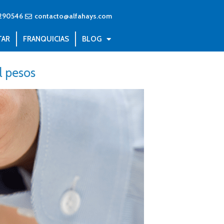
290546
contacto@alfahays.com
TAR
FRANQUICIAS
BLOG
l pesos