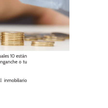
uales 10 están
 enganche o tu
 inmobiliario