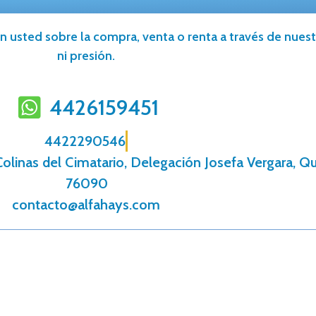
n usted sobre la compra, venta o renta a través de nuestr
ni presión.
4426159451
4422290546
linas del Cimatario, Delegación Josefa Vergara, Que
76090
contacto@alfahays.com