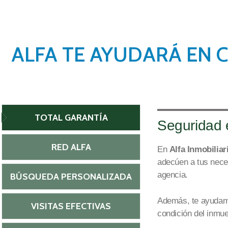
ALFA TE AYUDARÁ EN 
TOTAL GARANTÍA
Seguridad
RED ALFA
En
Alfa Inmobiliar
adecúen a tus nec
age
ncia.
BÚSQUEDA PERSONALIZADA
Además, te ayudam
VISITAS EFECTIVAS
condición del inmue