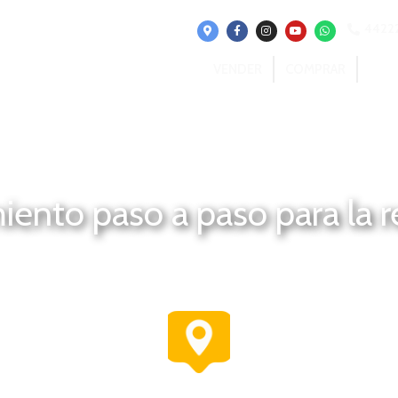
4422
VENDER
COMPRAR
REN
ento paso a paso para la 