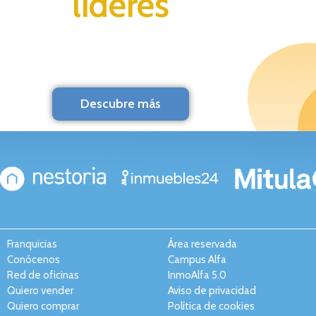
líderes
Descubre más
Franquicias
Área reservada
Conócenos
Campus Alfa
Red de oficinas
InmoAlfa 5.0
Quiero vender
Aviso de privacidad
Quiero comprar
Política de cookies