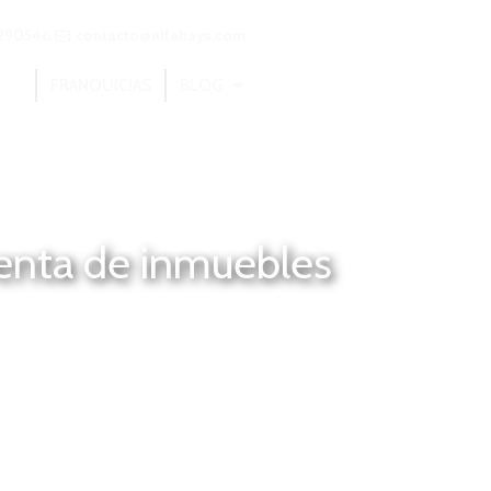
290546
contacto@alfahays.com
TAR
FRANQUICIAS
BLOG
renta de inmuebles